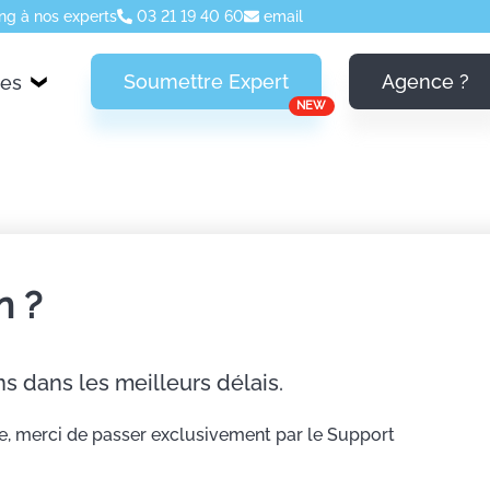
ng à nos experts
03 21 19 40 60
email
Soumettre Expert
Agence ?
ces
NEW
n ?
s dans les meilleurs délais.
e, merci de passer exclusivement par le Support