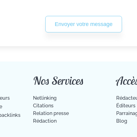
Envoyer votre message
Nos Services
Accè
ieurs
Netlinking
Rédacte
Citations
Éditeurs
e
Relation presse
Parraina
backlinks
Rédaction
Blog