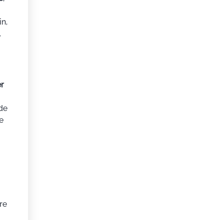
n,
.
er
 de
e
re