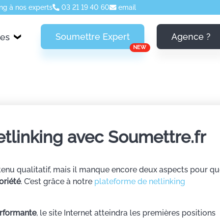
ng à nos experts
03 21 19 40 60
email
Soumettre Expert
Agence ?
ces
NEW
linking avec Soumettre.fr
contenu qualitatif, mais il manque encore deux aspects pour q
oriété
. C’est grâce à notre
plateforme de netlinking
erformante
, le site Internet atteindra les premières positions