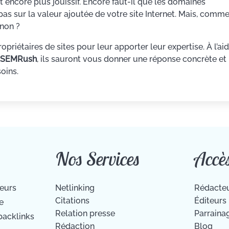
t encore plus jouissif. Encore faut-il que les domaines
t pas sur la valeur ajoutée de votre site Internet. Mais, comm
 non ?
priétaires de sites pour leur apporter leur expertise. À l’ai
e SEMRush
, ils sauront vous donner une réponse concrète et
oins.
Nos Services
Accè
ieurs
Netlinking
Rédacte
Citations
Éditeurs
e
Relation presse
Parraina
backlinks
Rédaction
Blog