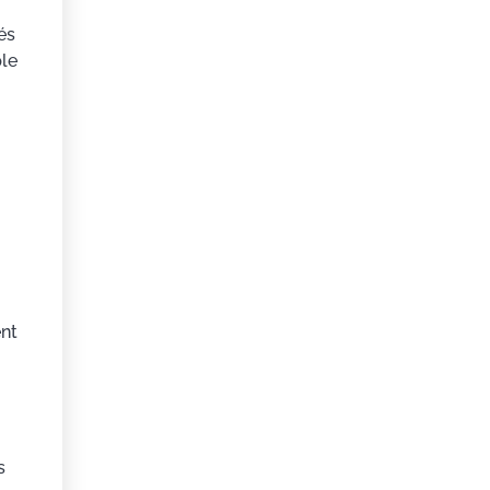
és
ple
ent
s