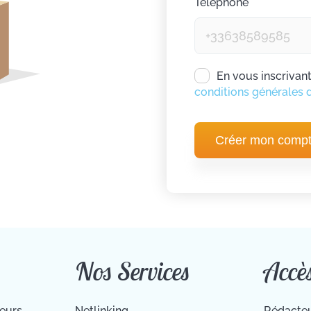
Téléphone
En vous inscrivan
conditions générales 
Créer mon comp
Nos Services
Accè
ieurs
Netlinking
Rédacte