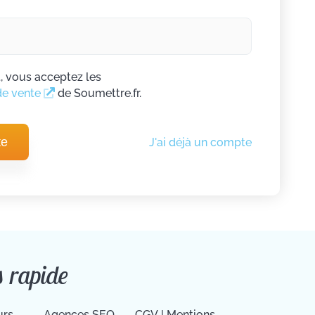
t, vous acceptez les
de vente
de Soumettre.fr.
te
J'ai déjà un compte
s rapide
urs
Agences SEO
CGV
|
Mentions