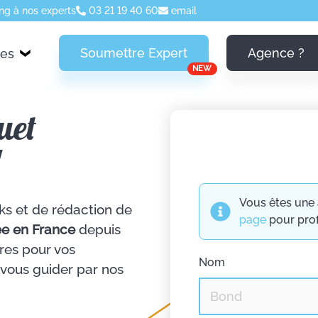
ng à nos experts
03 21 19 40 60
email
Soumettre Expert
Agence ?
ces
NEW
uet
!
Vous êtes une 
ks et de rédaction de
page
pour prof
e en France
depuis
res pour vos
Nom
-vous guider par nos