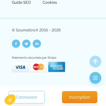
Guide SEO
Cookies
© Soumettre.fr 2016 - 2026
Paiements sécurisés par Stripe.
Salut c'est nous...
les Cookies !
On a attendu d'être sûrs que le contenu de ce site vous intéresse
avant de vous déranger, mais on aimerait bien vous accompagner
pendant votre visite...
C'est OK pour vous ?
Consentements certifiés par
Connexion
Inscription
Non merci
Je choisis
OK pour moi