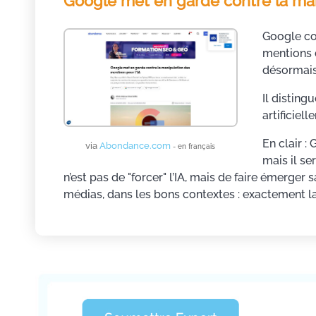
Google met en garde contre la man
Google co
mentions 
désormais
Il distingu
artificiel
En clair :
via
Abondance.com
- en français
mais il se
n’est pas de "forcer" l’IA, mais de faire émerger 
médias, dans les bons contextes : exactement la