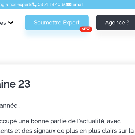
ng à nos experts
03 21 19 40 60
email
Soumettre Expert
Agence ?
ces
NEW
ine 23
'année…
occupé une bonne partie de l’actualité, avec
nts et des signaux de plus en plus clairs sur la