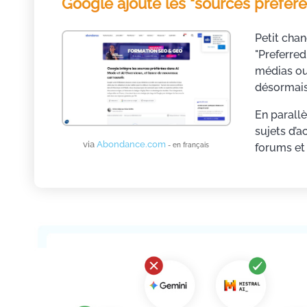
Google ajoute les "sources préfér
Petit chan
"Preferred
médias ou 
désormais 
En parall
sujets d’a
via
Abondance.com
- en français
forums et