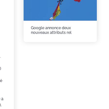
Google annonce deux
nouveaux attributs rel
.
)
té
 à
.