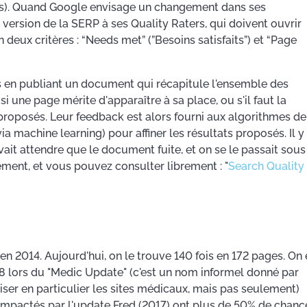
ous). Quand Google envisage un changement dans ses
e version de la SERP à ses Quality Raters, qui doivent ouvrir
deux critères : “Needs met” (”Besoins satisfaits”) et “Page
 en publiant un document qui récapitule l'ensemble des
 une page mérite d'apparaître à sa place, ou s'il faut la
s proposés. Leur feedback est alors fourni aux algorithmes de
a machine learning) pour affiner les résultats proposés. Il y
vait attendre que le document fuite, et on se le passait sous
ement, et vous pouvez consulter librement : "
Search Quality
n 2014. Aujourd'hui, on le trouve 140 fois en 172 pages. On 
8 lors du "Medic Update" (c'est un nom informel donné par
iser en particulier les sites médicaux, mais pas seulement)
impactés par l'update Fred (2017) ont plus de 50% de chanc