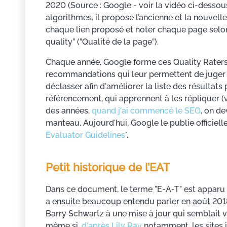
2020 (Source : Google - voir la vidéo ci-dess
algorithmes, il propose l’ancienne et la nouvell
chaque lien proposé et noter chaque page selon 
quality” (”Qualité de la page”).
Chaque année, Google forme ces Quality Raters
recommandations qui leur permettent de juger si
déclasser afin d'améliorer la liste des résultat
référencement, qui apprennent à les répliquer (vi
des années,
quand j'ai commencé le SEO
, on de
manteau. Aujourd'hui, Google le publie officiell
Evaluator Guidelines
".
Petit historique de l’EAT
Dans ce document, le terme "E-A-T" est apparu e
a ensuite beaucoup entendu parler en août 201
Barry Schwartz à une mise à jour qui semblait v
même si,
d'après Lily Ray
notamment, les sites 