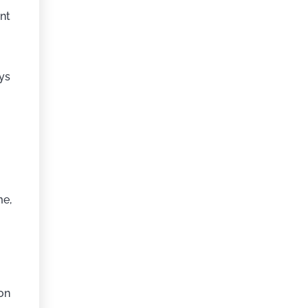
ent
ays
me,
 on