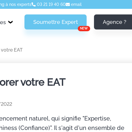
ng à nos experts
03 21 19 40 60
email
Soumettre Expert
Agence ?
ces
NEW
 votre EAT
orer votre EAT
/2022
encement naturel, qui signifie "Expertise,
hiness (Confiance)". Il s'agit d'un ensemble de