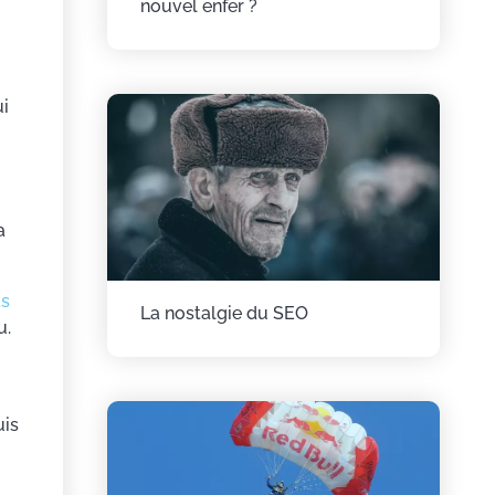
nouvel enfer ?
ui
a
ts
La nostalgie du SEO
u.
uis