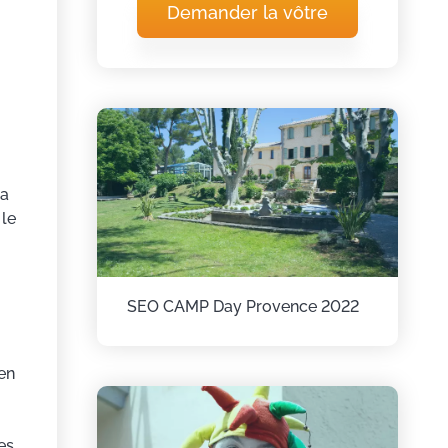
Demander la vôtre
 a
 le
SEO CAMP Day Provence 2022
en
es