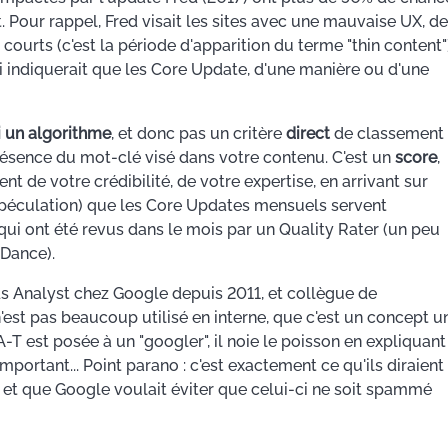
. Pour rappel, Fred visait les sites avec une mauvaise UX, d
courts (c'est la période d'apparition du terme "thin content")
i indiquerait que les Core Update, d'une manière ou d'une
 ni un algorithme
, et donc pas un critère
direct
de classement
présence du mot-clé visé dans votre contenu. C'est un
score
,
ent de votre crédibilité, de votre expertise, en arrivant sur
la spéculation) que les Core Updates mensuels servent
qui ont été revus dans le mois par un Quality Rater (un peu
 Dance).
s Analyst chez Google depuis 2011, et collègue de
'est pas beaucoup utilisé en interne, que c'est un concept u
A-T est posée à un "googler", il noie le poisson en expliquant
important... Point parano : c'est exactement ce qu'ils diraient 
, et que Google voulait éviter que celui-ci ne soit spammé