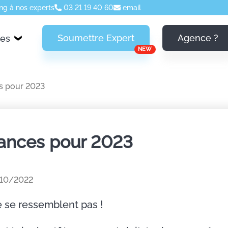
ng à nos experts
03 21 19 40 60
email
Soumettre Expert
Agence ?
ces
NEW
s pour 2023
dances pour 2023
/10/2022
e se ressemblent pas !