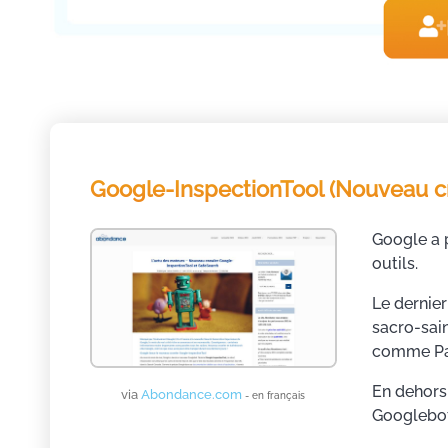
Google-InspectionTool (Nouveau c
Google a 
outils.
Le dernier
sacro-sain
comme Pa
En dehors
via
Abondance.com
- en français
Googlebot