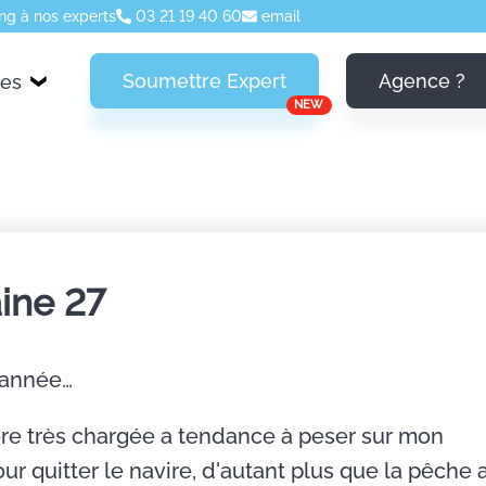
ng à nos experts
03 21 19 40 60
email
Soumettre Expert
Agence ?
ces
NEW
ine 27
'année…
ncore très chargée a tendance à peser sur mon
ur quitter le navire, d'autant plus que la pêche 