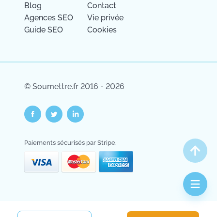
Blog
Contact
Agences SEO
Vie privée
Guide SEO
Cookies
© Soumettre.fr 2016 - 2026
Salut c'est nous...
Paiements sécurisés par Stripe.
les Cookies !
On a attendu d'être sûrs que le contenu de
ce site vous intéresse avant de vous
déranger, mais on aimerait bien vous accompagner pendant votre
visite...
C'est OK pour vous ?