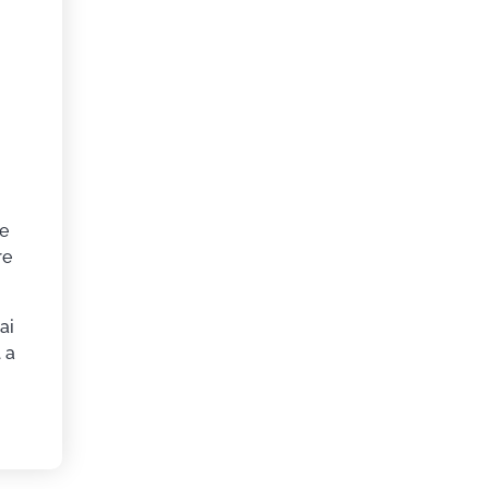
re
re
ai
 a