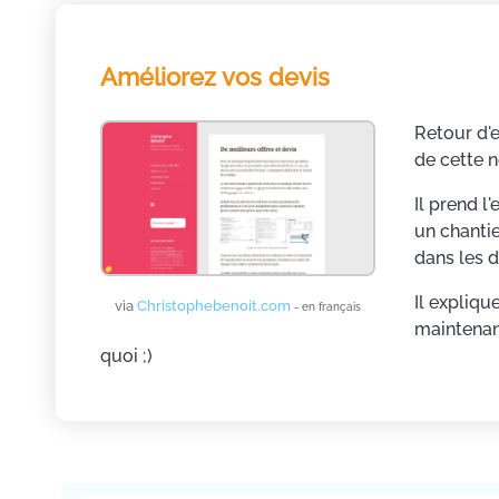
Améliorez vos devis
Retour d'
de cette n
Il prend l
un chantie
dans les d
Il expliqu
via
Christophebenoit.com
- en français
maintenant
quoi ;)