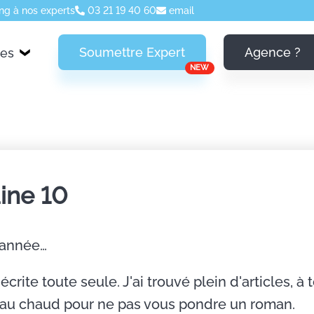
ng à nos experts
03 21 19 40 60
email
Soumettre Expert
Agence ?
ces
NEW
ine 10
'année…
écrite toute seule. J'ai trouvé plein d'articles, à t
s au chaud pour ne pas vous pondre un roman.