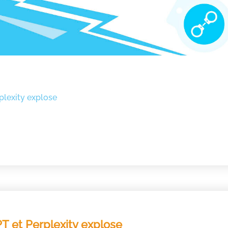
plexity explose
T et Perplexity explose