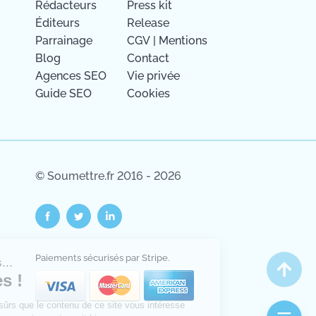
Rédacteurs
Press kit
Éditeurs
Release
Parrainage
CGV
|
Mentions
Blog
Contact
Agences SEO
Vie privée
Guide SEO
Cookies
© Soumettre.fr 2016 - 2026
Salut c'est nous...
Paiements sécurisés par Stripe.
les Cookies !
On a attendu d'être sûrs que le contenu de
ce site vous intéresse avant de vous