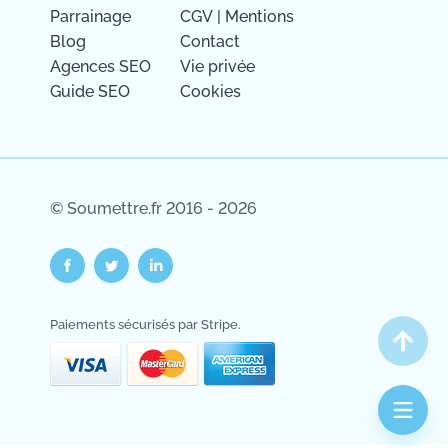
Parrainage
CGV
|
Mentions
Blog
Contact
Agences SEO
Vie privée
Guide SEO
Cookies
© Soumettre.fr 2016 - 2026
Salut c'est nous...
Paiements sécurisés par Stripe.
les Cookies !
On a attendu d'être sûrs que le contenu de
ce site vous intéresse avant de vous
déranger, mais on aimerait bien vous accompagner pendant votre
visite...