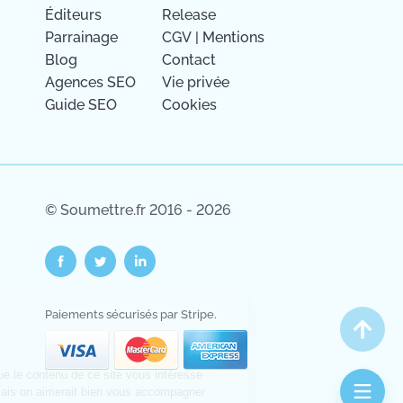
Éditeurs
Release
Parrainage
CGV
|
Mentions
Blog
Contact
Agences SEO
Vie privée
Guide SEO
Cookies
© Soumettre.fr 2016 - 2026
Paiements sécurisés par Stripe.
Salut c'est nous...
les Cookies !
On a attendu d'être sûrs que le contenu de ce site vous intéresse
avant de vous déranger, mais on aimerait bien vous accompagner